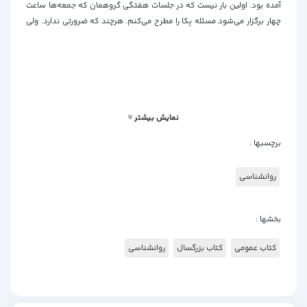
آمده بود. اولین بار نیست که در جلسات هفتگی گروهمان که جمعه‌ها ساعت
چهار برگزار می‌شود مسئله بِکا را مطرح می‌کنم. هرچند که ضرورتی ندارد. ولی
گروه‌های هم فکری عضو ثابت زندگی خیلی از مشاورها است. وقتی به تنهایی
کار می‌کنیم از انگیزه‌ای که می‌توانیم از دیگران به دست بیاوریم.
نمایش بیشتر
برچسبها :
روانشناسی
بخشها :
کتاب عمومی
کتاب بزرگسال
روانشناسی