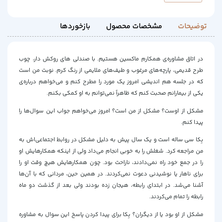
توضیحات
مشخصات محصول
بازخوردها
در اتاق مشاوره‌ی همکارم ماکسین هستیم. با صندلی های روکش دار، چوب
طرح قدیمی، پارچه‌های مرغوب و طیف‌های ملایمی از رنگ کرم. نوبت من است
که در جلسه هم اندیشی امروز یک مورد را مطرح کنم و می‌خواهم درباره‌ی
یکی از بیمارانم صحبت کنم که ظاهراً نمی‌توانم به او کمکی بکنم.
مشکل از اوست؟ مشکل از من است؟ امروز می‌خواهم جواب این سوال‌ها را
پیدا کنم.
بِکا سی ساله است و یک سال پیش به دلیل مشکل در روابط اجتماعی‌اش به
من مراجعه کرد. شغلش را به خوبی انجام می‌داد ولی از اینکه همکارهایش او
را در جمع خود راه نمی‌دادند، ناراحت بود. چون همکارهایش هیچ وقت او را
برای ناهار یا نوشیدنی دعوت نمی‌کردند. در همین حین، مردانی که با آن‌ها
آشنا می‌شد. در ابتدای رابطه، هیجان زده بودند ولی بعد از گذشت دو ماه
رابطه را تمام می‌کردند.
مشکل از او بود یا از دیگران؟ بِکا برای پیدا کردن پاسخ این سوال به مشاوره