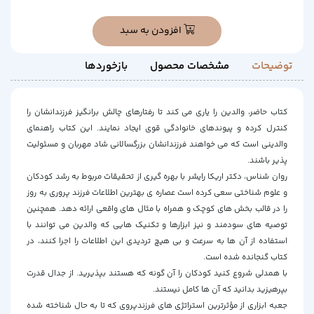
افزودن به سبد
توضیحات
مشخصات محصول
بازخوردها
کتاب حاضر، والدین را یاری می کند تا رفتارهای چالش برانگیز فرزندانشان را
کنترل کرده و پیوندهای خانوادگی قوی ایجاد نمایند. این کتاب راهنمای
والدینی است که می خواهند فرزندانشان بزرگسالانی شاد مهربان و مسئولیت
پذیر باشند.
روان شناس، دکتر اریکا رایشر با بهره گیری از تحقیقات مربوط به رشد کودکان
و علوم شناختی سعی کرده است عصاره ی بهترین اطلاعات فرزند پروری به روز
را در قالب بخش های کوچک و همراه با مثال های واقعی ارائه دهد. همچنین
توصیه های سودمند و نیز ابزارها و تکنیک هایی که والدین می توانند با
استفاده از آن ها به سرعت و بی هیچ تردیدی این اطلاعات را اجرا کنند، در
کتاب گنجانده شده است.
با همدلی شروع کنید کودکان را آن گونه که هستند بپذیرید. از جدال قدرت
بپرهیزید بدانید که آن ها کامل نیستند.
جعبه ابزاری از مؤثرترین استراتژی های فرزندپروی که تا به حال شناخته شده