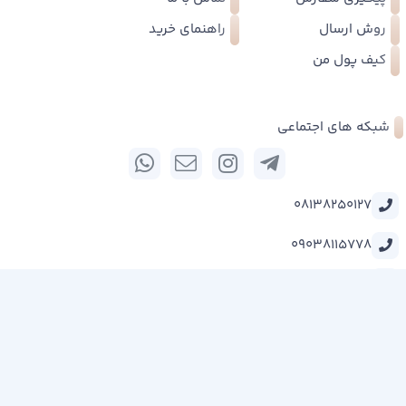
روش ارسال
راهنمای خرید
کیف پول من
شبکه های اجتماعی
08138250127
09038115778
همدان-خیابان طالقانی-پلاک 77 واحد 1
خبرنامه
فروشگاه ساخته شده با شاپفا