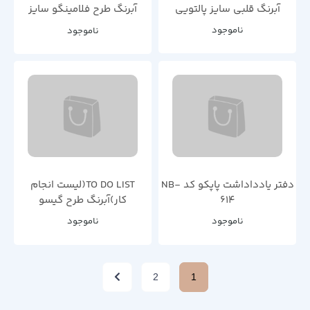
آبرنگ قلبی سایز پالتویی
آبرنگ طرح فلامینگو سایز
پالتویی
ناموجود
ناموجود
دفتر یادداداشت پاپکو کد NB-
TO DO LIST(لیست انجام
614
کار)آبرنگ طرح گیسو
ناموجود
ناموجود
2
1