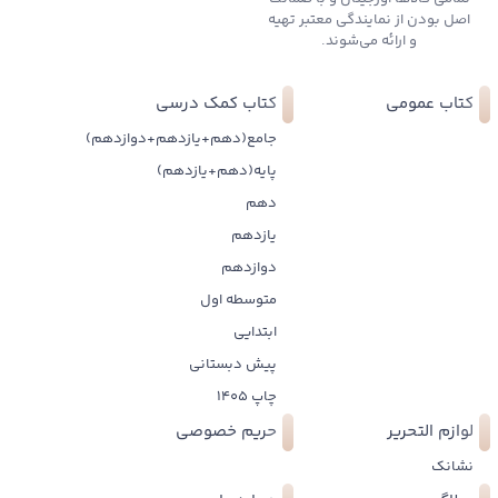
اصل بودن از نمایندگی معتبر تهیه
و ارائه می‌شوند.
کتاب عمومی
کتاب کمک درسی
جامع(دهم+یازدهم+دوازدهم)
پایه(دهم+یازدهم)
دهم
یازدهم
دوازدهم
متوسطه اول
ابتدایی
پیش دبستانی
چاپ 1405
لوازم التحریر
حریم خصوصی
نشانک