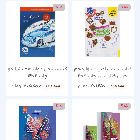
%15
%15
کتاب تست ریاضیات دوازدهم
کتاب شیمی دوازدهم نشرالگو
تجربی خیلی سبز چاپ 1404
چاپ 1404
701,250
تومان
705,500
تومان
830,000
825,000
%15
%15