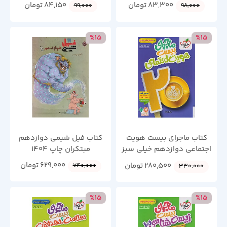
83,300
تومان
84,150
تومان
99,000
98,000
%15
%15
کتاب ماجرای بیست هویت
کتاب فیل شیمی دوازدهم
اجتماعی دوازدهم خیلی سبز
مبتکران چاپ 1404
چاپ 1404
629,000
تومان
280,500
تومان
740,000
330,000
%15
%15