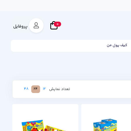
0
پروفایل
کیف پول من
تعداد نمایش
48
24
12