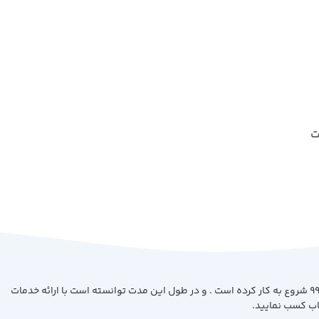
ت
فروشگاه کتاب بیست با هدف ارائه کتاب با بهترین کیفیت و قیمت از سال 99 شروع به کار کرده است . و در طول این مدت توانسته است با ارائه خدمات
اب کسب نمایید.