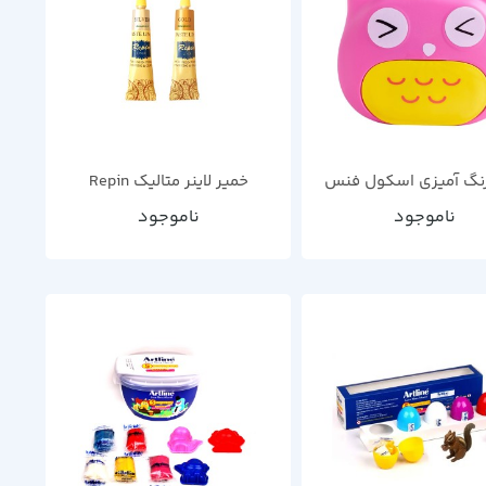
نگ آمیزی اسکول فنس
خمیر لاینر متالیک Repin
ناموجود
ناموجود