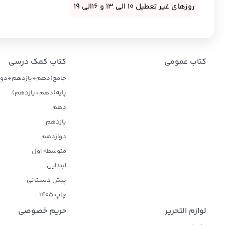
روزهای غیر تعطیل 10 الی 13 و 16الی 19
کتاب عمومی
کتاب کمک درسی
جامع(دهم+یازدهم+دوا
پایه(دهم+یازدهم)
دهم
یازدهم
دوازدهم
متوسطه اول
ابتدایی
پیش دبستانی
چاپ 1405
لوازم التحریر
حریم خصوصی