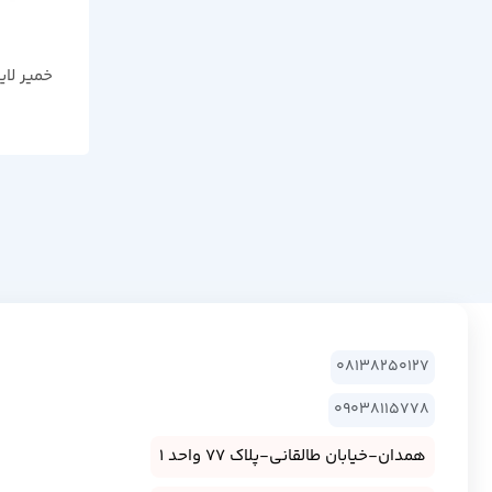
خمیر لاینر
08138250127
09038115778
همدان-خیابان طالقانی-پلاک 77 واحد 1