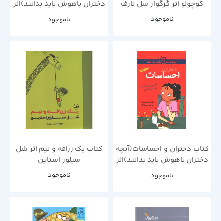
کوچولو اثر گرگوار سل تارف
دختران باهوش باید بدانند)اثر
نانسی هولیوک و جودی
ناموجود
ناموجود
وودبرن
کتاب دختران و احساسات(آنچه
کتاب یک زرافه و نیم اثر شل
دختران باهوش باید بدانند)اثر
سیلور استاین
لیندا مدیسون
ناموجود
ناموجود