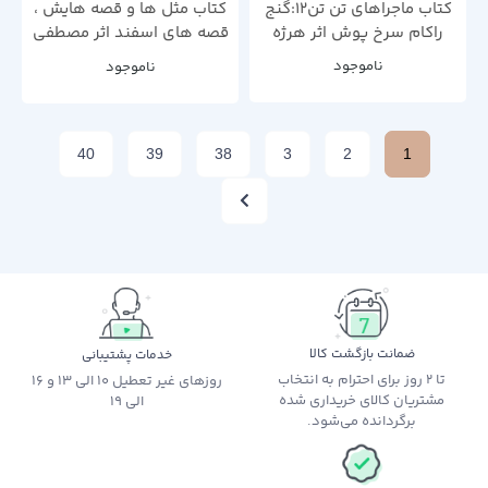
کتاب ماجراهای تن تن12:گنج
کتاب مثل ها و قصه هایش ،
راکام سرخ پوش اثر هرژه
قصه های اسفند اثر مصطفی
رحماندوست
ناموجود
ناموجود
40
39
38
3
2
1
ضمانت بازگشت کالا
خدمات پشتیبانی
تا 2 روز برای احترام به انتخاب
روزهای غیر تعطیل 10 الی 13 و 16
مشتریان کالای خریداری شده
الی 19
برگردانده می‌شود.