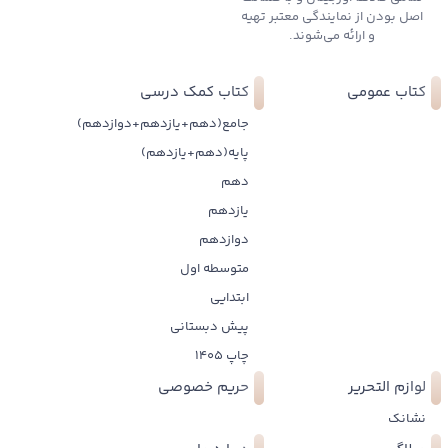
اصل بودن از نمایندگی معتبر تهیه
و ارائه می‌شوند.
کتاب عمومی
کتاب کمک درسی
جامع(دهم+یازدهم+دوازدهم)
پایه(دهم+یازدهم)
دهم
یازدهم
دوازدهم
متوسطه اول
ابتدایی
پیش دبستانی
چاپ 1405
لوازم التحریر
حریم خصوصی
نشانک