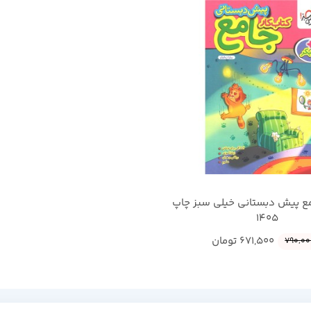
مع پیش دبستانی خیلی سبز چاپ
1405
671,500
تومان
790,00