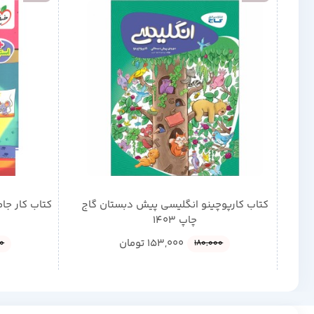
کتاب کارپوچینو انگلیسی پیش دبستان گاج
کتاب کار جا
چاپ 1403
153,000
تومان
0
180,000