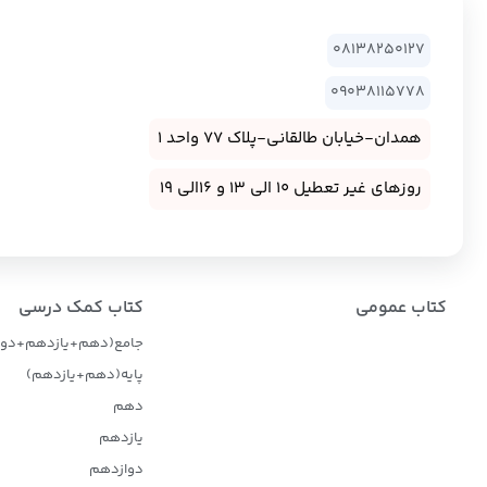
08138250127
09038115778
همدان-خیابان طالقانی-پلاک 77 واحد 1
روزهای غیر تعطیل 10 الی 13 و 16الی 19
کتاب عمومی
کتاب کمک درسی
جامع(دهم+یازدهم+دوا
پایه(دهم+یازدهم)
دهم
یازدهم
دوازدهم