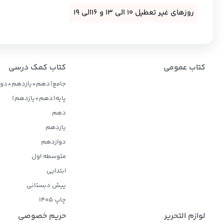
روزهای غیر تعطیل 10 الی 13 و 16الی 19
کتاب عمومی
کتاب کمک درسی
جامع(دهم+یازدهم+دوا
پایه(دهم+یازدهم)
دهم
یازدهم
دوازدهم
متوسطه اول
ابتدایی
پیش دبستانی
چاپ 1405
لوازم التحریر
حریم خصوصی