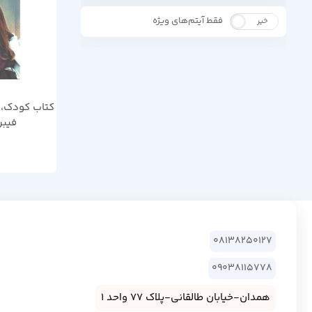
فقط آیتم‌های ویژه
خیر
بله
کتاب کودک، خ
فیبر
08138250127
09038115778
همدان-خیابان طالقانی-پلاک 77 واحد 1