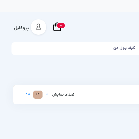
0
پروفایل
کیف پول من
تعداد نمایش
48
24
12