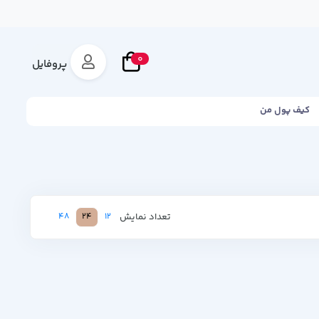
0
پروفایل
کیف پول من
تعداد نمایش
48
24
12