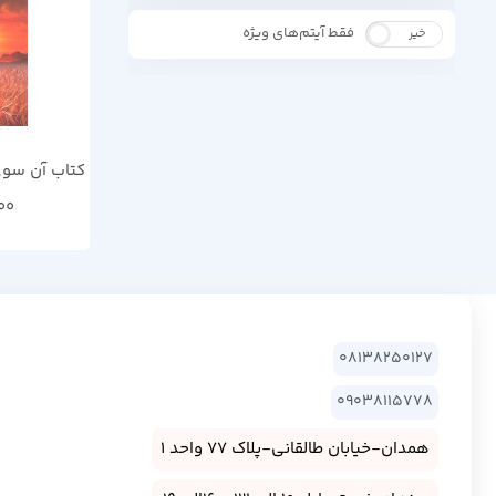
فقط آیتم‌های ویژه
خیر
بله
کتاب آن سوی
00
08138250127
09038115778
همدان-خیابان طالقانی-پلاک 77 واحد 1