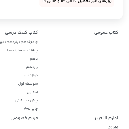
روزهای غیر تعطیل 10 الی 13 و 16الی 19
کتاب عمومی
کتاب کمک درسی
جامع(دهم+یازدهم+دوا
پایه(دهم+یازدهم)
دهم
یازدهم
دوازدهم
متوسطه اول
ابتدایی
پیش دبستانی
چاپ 1405
لوازم التحریر
حریم خصوصی
نشانک