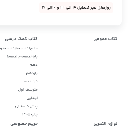
روزهای غیر تعطیل 10 الی 13 و 16الی 19
کتاب عمومی
کتاب کمک درسی
جامع(دهم+یازدهم+دوا
پایه(دهم+یازدهم)
دهم
یازدهم
دوازدهم
متوسطه اول
ابتدایی
پیش دبستانی
چاپ 1405
لوازم التحریر
حریم خصوصی