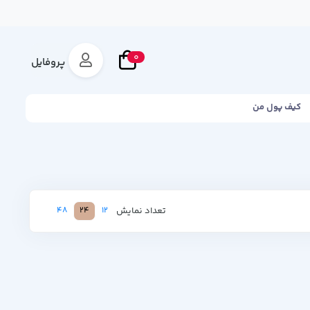
0
پروفایل
کیف پول من
تعداد نمایش
48
24
12