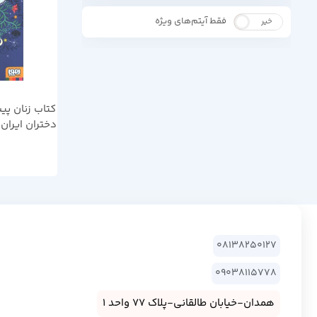
فقط آیتم‌های ویژه
خیر
بله
کتاب زنان پی
دختران ایران 
08138250127
09038115778
همدان-خیابان طالقانی-پلاک 77 واحد 1