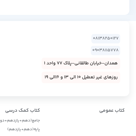
08138250127
09038115778
همدان-خیابان طالقانی-پلاک 77 واحد 1
روزهای غیر تعطیل 10 الی 13 و 16الی 19
کتاب عمومی
کتاب کمک درسی
جامع(دهم+یازدهم+دوا
پایه(دهم+یازدهم)