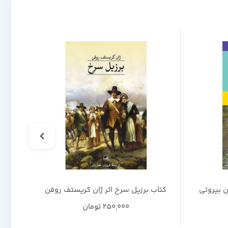
ن بیروتی
کتاب برزیل سرخ اثر ژان کریستف روفن
ک
250,000
تومان