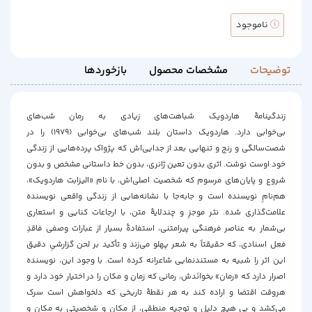
ناموجود
توضیحات
مشخصات محصول
بازخوردها
زندگینامۀ هاردویک شباهت‌های زیادی به رمان
شب‌های
بی‌خوابی
دارد.
هاردویک داستان بلند
شب‌‌های بی‌خوابی
(۱۹۷۹) را در
شصت‌سالگی و رنج و تنهایی بعد از جدایی‌اش که پژواک پرده‌هایی از زندگی
خود اوست نوشت. اثری بدون تعین ژانری، بدون خط داستانی مشخص و بدون
شروع و پایان‌های مرسوم که شخصیت اصلی‌اش، با نام «الیزابت هاردویک»،
هم‌نامِ نویسنده است و جابه‌جا با نشانه‌هایی از زندگی واقعی نویسنده
علامت‌گذاری شده. نثر موجزِ و چندلایۀ متن، با ارجاعات کنایی و استعاری
بی‌شمار به عناصر فرهنگی پیرامتنی، استفادۀ بسیار از عبارات وصفی فاقدِ
فعل اسنادی، که حقیقتاً به ‌شعر پهلو می‌زند و تأکید بر لحن گزارشیِ دقیق
این اثر را شبیه به مستندنمایی شاعرانه کرده است. با وجود این، نویسنده
اصرار دارد که «رمان» بخوانَدش، رمانی که زمان و مکان را در اختیار خود دارد و
هروقت اقتضا و اراده کند به هر نقطۀ تاریخی که دلخواهش است سرک
می‌کشد و بی هیچ دلیل و توجیه منطقی، از مکان و شخصیتی به مکان و