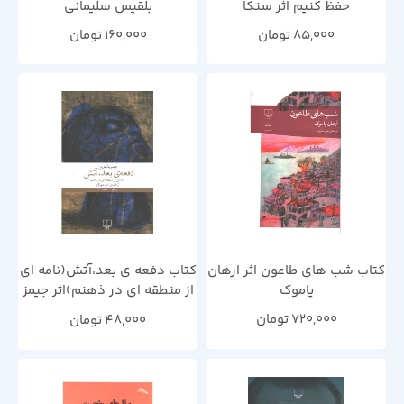
حفظ کنیم اثر سنکا
بلقیس سلیمانی
85,000
تومان
160,000
تومان
کتاب شب های طاعون اثر ارهان
کتاب دفعه ی بعد،آتش(نامه ای
پاموک
از منطقه ای در ذهنم)اثر جیمز
بالدوین
720,000
تومان
48,000
تومان