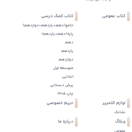
کتاب عمومی
کتاب کمک درسی
جامع(دهم+یازدهم+دوازدهم)
پایه(دهم+یازدهم)
دهم
یازدهم
دوازدهم
متوسطه اول
ابتدایی
پیش دبستانی
چاپ 1405
لوازم التحریر
حریم خصوصی
نشانک
وبلاگ
درباره ما
عمومی