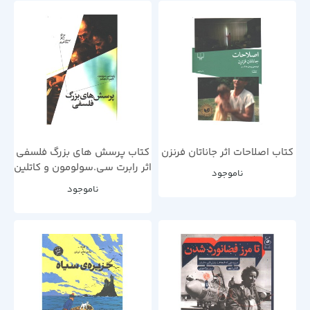
کتاب اصلاحات اثر جاناتان فرنزن
کتاب پرسش های بزرگ فلسفی
اثر رابرت سی.سولومون و کاتلین
ناموجود
ام.هیگینز
ناموجود