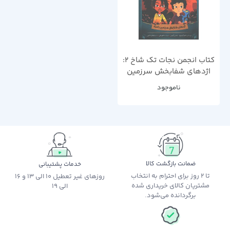
کتاب انجمن نجات تک شاخ 2:
اژدهای شفابخش سرزمین
باسک اثر ادام گیدویتز ، جسی
ناموجود
کیسی
ضمانت بازگشت کالا
خدمات پشتیبانی
تا 2 روز برای احترام به انتخاب
روزهای غیر تعطیل 10 الی 13 و 16
مشتریان کالای خریداری شده
الی 19
برگردانده می‌شود.