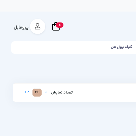
0
پروفایل
کیف پول من
تعداد نمایش
48
24
12