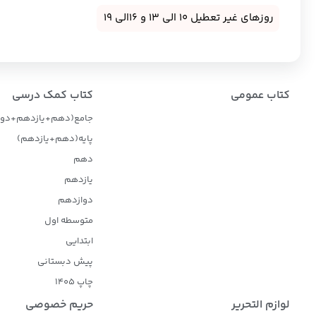
روزهای غیر تعطیل 10 الی 13 و 16الی 19
کتاب عمومی
کتاب کمک درسی
جامع(دهم+یازدهم+دوا
پایه(دهم+یازدهم)
دهم
یازدهم
دوازدهم
متوسطه اول
ابتدایی
پیش دبستانی
چاپ 1405
لوازم التحریر
حریم خصوصی