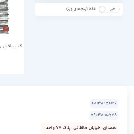
فقط آیتم‌های ویژه
خیر
بله
کتاب اخبار ر
08138250127
09038115778
همدان-خیابان طالقانی-پلاک 77 واحد 1