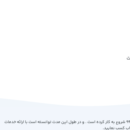
ت
فروشگاه کتاب بیست با هدف ارائه کتاب با بهترین کیفیت و قیمت از سال 99 شروع به کار کرده است . و در طول این مدت توانسته است با ارائه خدمات
اب کسب نمایید.