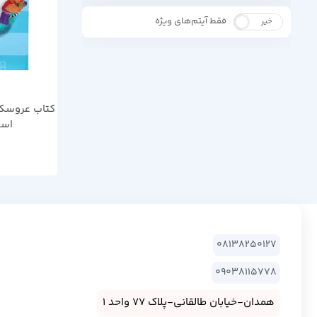
فقط آیتم‌های ویژه
خیر
بله
کتاب عروسکی
اسد
08138250127
09038115778
همدان-خیابان طالقانی-پلاک 77 واحد 1