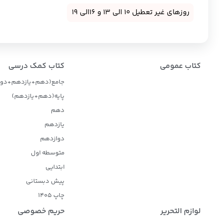
روزهای غیر تعطیل 10 الی 13 و 16الی 19
کتاب عمومی
کتاب کمک درسی
جامع(دهم+یازدهم+دوا
پایه(دهم+یازدهم)
دهم
یازدهم
دوازدهم
متوسطه اول
ابتدایی
پیش دبستانی
چاپ 1405
لوازم التحریر
حریم خصوصی