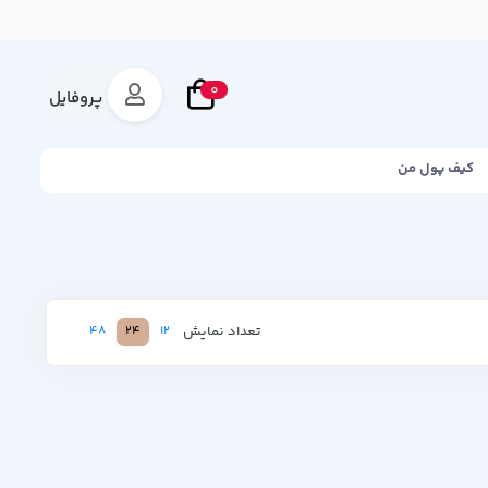
0
پروفایل
کیف پول من
تعداد نمایش
48
24
12