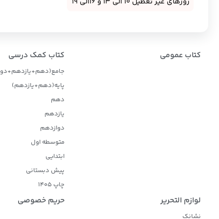
روزهای غیر تعطیل 10 الی 13 و 16الی 19
کتاب عمومی
کتاب کمک درسی
جامع(دهم+یازدهم+دوا
پایه(دهم+یازدهم)
دهم
یازدهم
دوازدهم
متوسطه اول
ابتدایی
پیش دبستانی
چاپ 1405
لوازم التحریر
حریم خصوصی
نشانک