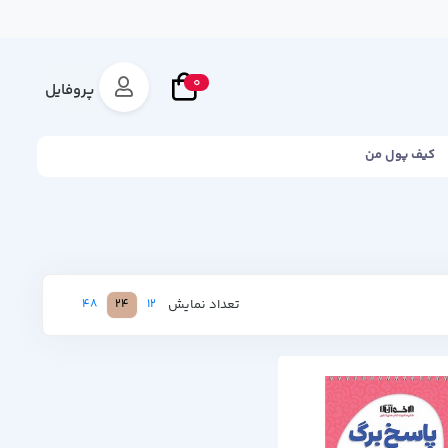
0
پروفایل
کیف پول من
تعداد نمایش
48
24
12