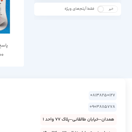
فقط آیتم‌های ویژه
خیر
بله
پاسخ برگ
00
08138250127
09038115778
همدان-خیابان طالقانی-پلاک 77 واحد 1