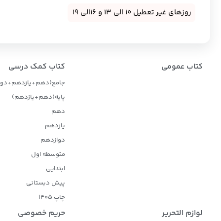
روزهای غیر تعطیل 10 الی 13 و 16الی 19
کتاب عمومی
کتاب کمک درسی
جامع(دهم+یازدهم+دوا
پایه(دهم+یازدهم)
دهم
یازدهم
دوازدهم
متوسطه اول
ابتدایی
پیش دبستانی
چاپ 1405
لوازم التحریر
حریم خصوصی