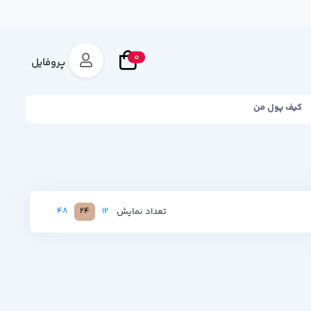
0
پروفایل
کیف پول من
تعداد نمایش
48
24
12