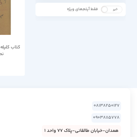
فقط آیتم‌های ویژه
خیر
بله
کتاب کلیله 
نص
08138250127
09038115778
همدان-خیابان طالقانی-پلاک 77 واحد 1