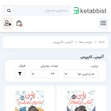
0
خانه
برچسب‌ها
آلیس_کایپرس
آلیس_کایپرس
فیلتر
ترتیب
تعداد نمایش