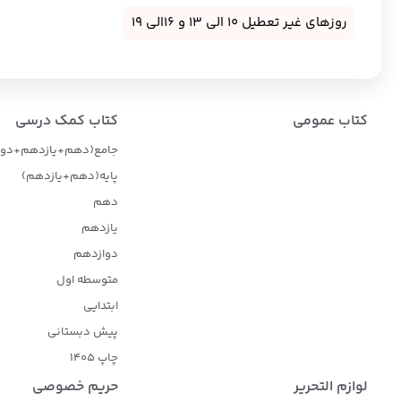
روزهای غیر تعطیل 10 الی 13 و 16الی 19
کتاب عمومی
کتاب کمک درسی
جامع(دهم+یازدهم+دوا
پایه(دهم+یازدهم)
دهم
یازدهم
دوازدهم
متوسطه اول
ابتدایی
پیش دبستانی
چاپ 1405
لوازم التحریر
حریم خصوصی