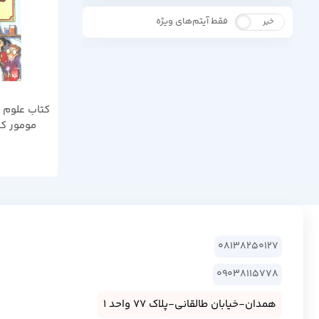
فقط آیتم‌های ویژه
خیر
بله
کتاب علوم 
مومور کن
08138250127
09038115778
همدان-خیابان طالقانی-پلاک 77 واحد 1