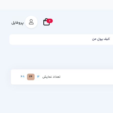
0
پروفایل
کیف پول من
تعداد نمایش
48
24
12