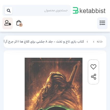
0
خانه
کتاب بازی تاج و تخت - جلد 8 جشنی برای کلاغ ها 1 اثر جرج.آر.آر.مارتین