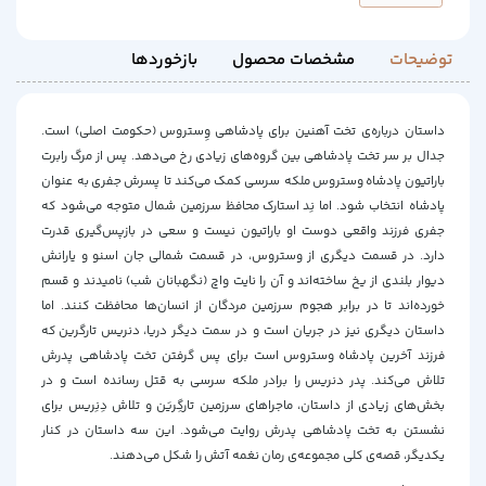
توضیحات
مشخصات محصول
بازخوردها
داستان درباره‌ی تخت آهنین برای پادشاهی وِستروس (حکومت اصلی) است.
جدال بر سر تخت پادشاهی بین گروه‌های زیادی رخ می‌دهد. پس از مرگ رابرت
باراتیون پادشاه وستروس ملکه سرسی کمک می‌کند تا پسرش جفری به عنوان
پادشاه انتخاب شود. اما نِد استارک‌ محافظ سرزمین شمال متوجه می‌شود که
جفری فرزند واقعی دوست او باراتیون نیست و سعی در بازپس‌گیری قدرت
دارد. در قسمت دیگری از وستروس، در قسمت شمالی جان اسنو و یارانش
دیوار بلندی از یخ ساخته‌اند و آن را نایت واچ (نگهبانان شب) نامیدند و قسم
خورده‌اند تا در برابر هجوم سرزمین مردگان از انسان‌ها محافظت کنند. اما
داستان دیگری نیز در جریان است و در سمت دیگر دریا، دنریس تارگرین که
فرزند آخرین پادشاه وستروس است برای پس گرفتن تخت پادشاهی پدرش
تلاش می‌کند. پدر دنریس را برادر ملکه سرسی به قتل رسانده است و در
بخش‌های زیادی از داستان، ماجراهای سرزمین تارگِریَن و تلاش دِنِریس برای
نشستن به تخت پادشاهی پدرش روایت می‌شود. این سه داستان در کنار
یکدیگر، قصه‌ی کلی مجموعه‌ی رمان نغمه آتش را شکل می‌دهند.