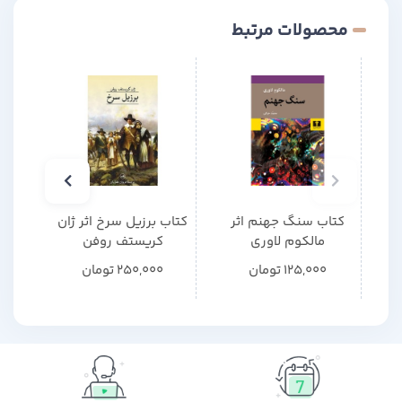
نمی‌دانستند چرا از آن بدشان می‌آید.
محصولات مرتبط
کتاب سنگ جهنم اثر
کتاب برزیل سرخ اثر ژان
کتا
مالکوم لاوری
کریستف روفن
125,000
تومان
250,000
تومان