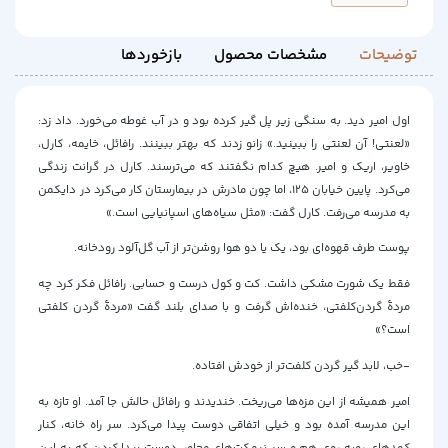
توضیحات
مشخصات محصول
بازخوردها
اول امیر دید. به سنگی زیر پل گیر کرده بود و در آب غوطه می‌خورد. داد زد:
«لعنتی! آن لعنتی را ببینید.» زانو زدند که بهتر ببینند. رافائل، خایمه، کارل،
خاویر، اریک و امیر. هیچ کدام نگفتند که می‌ترسند. کارل در گرانت زندگی
می‌کرد. پایین خیابان ۱۲۵، اما چون مادرش در بیمارستان کار می‌کرد در دایکمن
به مدرسه می‌رفت. کارل گفت: «مثل سیاه‌های اسپانیایی است.»
پوست طرف قهوه‌ای بود، یک یا دو هوا روشن‌تر از آب گل‌آلود رودخانه.
فقط یک شورت مشکی داشت. کت و کول درست و حسابی. رافائل فکر کرد چه
مردهٔ گردن‌کلفتی، خنده‌اش گرفت و با صدای بلند گفت «مردهٔ گردن کلفتی
است؟»
-خب، لابد گیر گردن کلفت‌تر از خودش افتاده.
امیر همیشه از این مزه‌ها می‌ریخت. خندیدند و رافائل حالش جا آمد. او تازه به
این مدرسه آمده بود و خیلی اتفاقی دوست پیدا می‌کرد. سر راه خانه، کنار
کمدهای روبه روی هم و سر نیمکت‌های مجاور. دوست پیدا کردن که به این