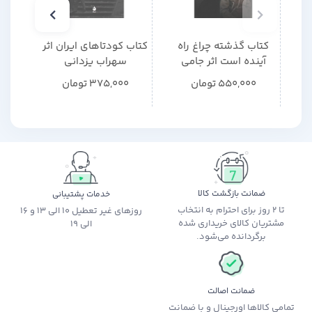
کتاب گذشته چراغ راه
کتاب کودتاهای ایران اثر
کتاب
آینده است اثر جامی
سهراب یزدانی
گذر ت
ای تا 
550,000
تومان
375,000
تومان
اثر 
شهل
ضمانت بازگشت کالا
خدمات پشتیبانی
تا 2 روز برای احترام به انتخاب
روزهای غیر تعطیل 10 الی 13 و 16
مشتریان کالای خریداری شده
الی 19
برگردانده می‌شود.
ضمانت اصالت
تمامی کالاها اورجینال و با ضمانت