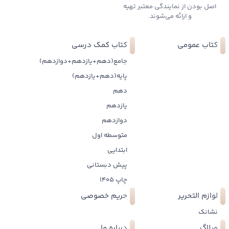
اصل بودن از نمایندگی معتبر تهیه
و ارائه می‌شوند.
کتاب عمومی
کتاب کمک درسی
جامع(دهم+یازدهم+دوازدهم)
پایه(دهم+یازدهم)
دهم
یازدهم
دوازدهم
متوسطه اول
ابتدایی
پیش دبستانی
چاپ 1405
لوازم التحریر
حریم خصوصی
نشانک
وبلاگ
درباره ما