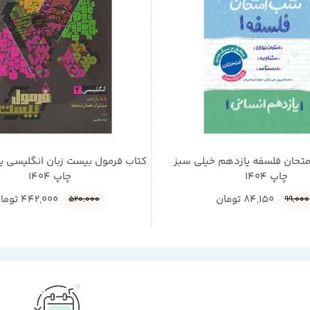
تحان فلسفه یازدهم خیلی سبز
کتاب فرمول بیست زبان انگلیسی ی
چاپ 1404
چاپ 1404
84,150
تومان
442,000
توما
520,000
99,000