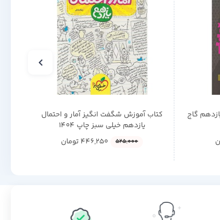
ازدهم گاج
کتاب آموزش شگفت انگیز آمار و احتمال
کتاب 
یازدهم خیلی سبز چاپ 1404
ن
446,250
تومان
525,000