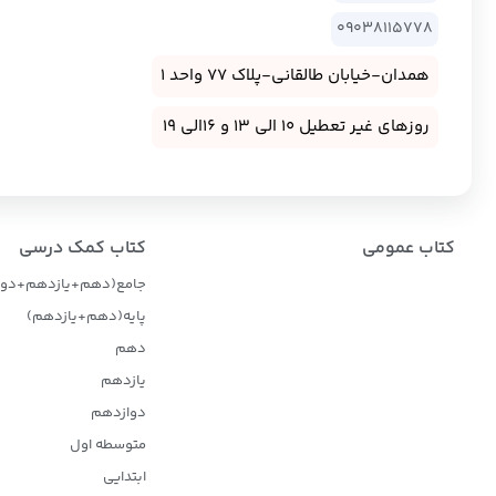
09038115778
همدان-خیابان طالقانی-پلاک 77 واحد 1
روزهای غیر تعطیل 10 الی 13 و 16الی 19
کتاب عمومی
کتاب کمک درسی
جامع(دهم+یازدهم+دوا
پایه(دهم+یازدهم)
دهم
یازدهم
دوازدهم
متوسطه اول
ابتدایی