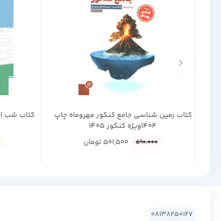
کتاب زمین شناسی جامع کنکور مهروماه چاپ
کتاب شب ام
1404ویژه کنکور 1405
501,500
تومان
590,000
08138250127