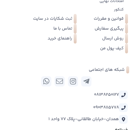
امتحانات نهایی
کنکور
قوانین و مقررات
ثبت شکایات در سایت
پیگیری سفارش
تماس با ما
روش ارسال
راهنمای خرید
کیف پول من
شبکه های اجتماعی
08138250127
09038115778
همدان-خیابان طالقانی-پلاک 77 واحد 1