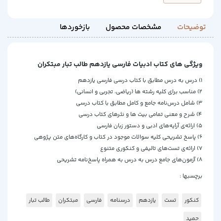
توضیحات
مشخصات محصول
بازخوردها
ویژگی های کتاب ادبیات فارسی یازدهم طالب تبار مبتکران
1) درس به درس مطابق با کتاب درسی فارسی یازدهم
2) مناسب برای کلیه رشته ها (ریاضی، تجربی و انسانی)
3) شامل درس‌نامه جامع و کامل مطابق با کتاب درسی
4) شرح و معنی تمامی بیت ها و نثرهای کتاب درسی
5) ارائه‌ی آرایه‌های ادبی و دستور زبان فارسی
6) پاسخ تشریحی کلیه سوالات موجود در کتاب و کارگاه‌های متن پژوهی
7) ارائه‌ی تست‌های تالیفی و کنکوری متنوع
8) آزمون‌های جامع درس به درس به همراه پاسخ‌نامه تشریحی
برچسبها :
کنکور
تست
یازدهم
درسنامه
فارسی
مبتکران
طالب تبار
حمید