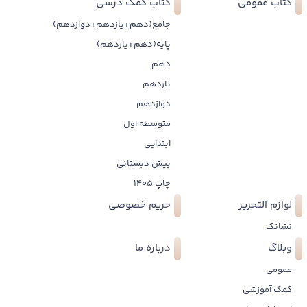
کتاب عمومی
کتاب کمک درسی
جامع(دهم+یازدهم+دوازدهم)
پایه(دهم+یازدهم)
دهم
یازدهم
دوازدهم
متوسطه اول
ابتدایی
پیش دبستانی
چاپ 1405
لوازم التحریر
حریم خصوصی
نشانک
وبلاگ
درباره ما
عمومی
کمک آموزشی