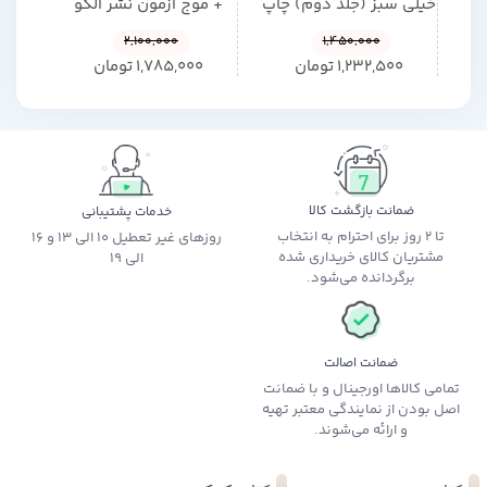
خیلی سبز (جلد دوم) چاپ
+ موج آزمون نشر الگو
جلد 
1405
چاپ 1405
2,100,000
1,450,000
1,232,500
تومان
1,785,000
تومان
0
ضمانت بازگشت کالا
خدمات پشتیبانی
تا 2 روز برای احترام به انتخاب
روزهای غیر تعطیل 10 الی 13 و 16
مشتریان کالای خریداری شده
الی 19
برگردانده می‌شود.
ضمانت اصالت
تمامی کالاها اورجینال و با ضمانت
اصل بودن از نمایندگی معتبر تهیه
و ارائه می‌شوند.