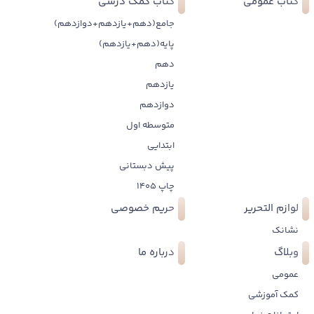
کتاب عمومی
کتاب کمک درسی
جامع(دهم+یازدهم+دوازدهم)
پایه(دهم+یازدهم)
دهم
یازدهم
دوازدهم
متوسطه اول
ابتدایی
پیش دبستانی
چاپ 1405
لوازم التحریر
حریم خصوصی
نشانک
وبلاگ
درباره ما
عمومی
کمک آموزشی