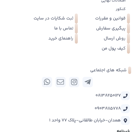
امتحانات نهایی
کنکور
قوانین و مقررات
ثبت شکایات در سایت
پیگیری سفارش
تماس با ما
روش ارسال
راهنمای خرید
کیف پول من
شبکه های اجتماعی
08138250127
09038115778
همدان-خیابان طالقانی-پلاک 77 واحد 1
خبرنامه