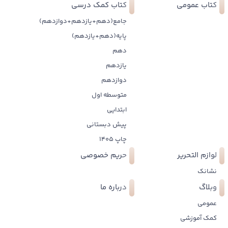
کتاب عمومی
کتاب کمک درسی
جامع(دهم+یازدهم+دوازدهم)
پایه(دهم+یازدهم)
دهم
یازدهم
دوازدهم
متوسطه اول
ابتدایی
پیش دبستانی
چاپ 1405
لوازم التحریر
حریم خصوصی
نشانک
وبلاگ
درباره ما
عمومی
کمک آموزشی