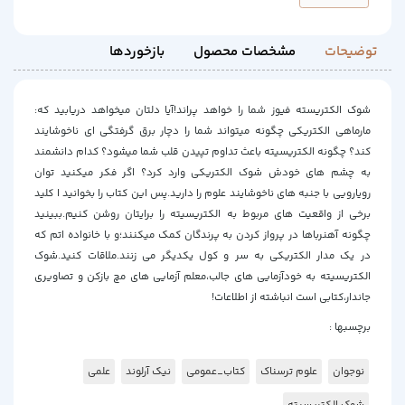
توضیحات
مشخصات محصول
بازخوردها
شوک الکتریسته فیوز شما را خواهد پراند!آیا دلتان میخواهد دریابید که:
مارماهی الکتریکی چگونه میتواند شما را دچار برق گرفتگی ای ناخوشایند
کند؟ چگونه الکتریسیته باعث تداوم تپیدن قلب شما میشود؟ کدام دانشمند
به چشم های خودش شوک الکتریکی وارد کرد؟ اگر فکر میکنید توان
رویارویی با جنبه های ناخوشایند علوم را دارید.پس این کتاب را بخوانید ا کلید
برخی از واقعیت های مربوط به الکتریسیته را برایتان روشن کنیم.ببینید
چگونه آهنرباها در پرواز کردن به پرندگان کمک میکنند؛و با خانواده اتم که
در یک مدار الکتریکی به سر و کول یکدیگر می زنند.ملاقات کنید.شوک
الکتریسیته به خودآزمایی های جالب،معلم آزمایی های مچ بازکن و تصاویری
جاندار،کتابی است انباشته از اطلاعات!
برچسبها :
نوجوان
علوم ترسناک
کتاب_عمومی
نیک آرلوند
علمی