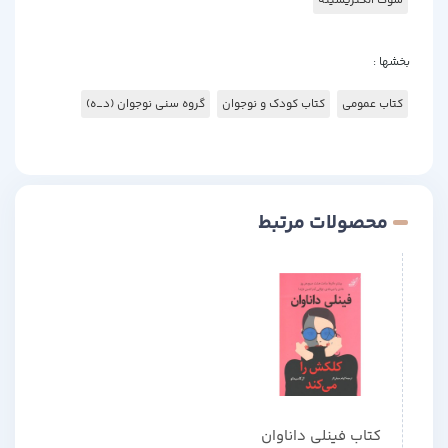
شوک الکتریسیته
بخشها :
کتاب عمومی
کتاب کودک و نوجوان
گروه سنی نوجوان (د_ه)
محصولات مرتبط
کتاب فینلی داناوان