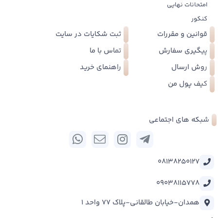
امتحانات نهایی
کنکور
قوانین و مقررات
ثبت شکایات در سایت
پیگیری سفارش
تماس با ما
روش ارسال
راهنمای خرید
کیف پول من
شبکه های اجتماعی
08138250127
09038115778
همدان-خیابان طالقانی-پلاک 77 واحد 1