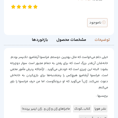
ناموجود
توضیحات
مشخصات محصول
بازخوردها
خیلی دلم می‌خواست که مثل بهترین دوستم، فرانسوا آرشامپو، تک‌پسر بودم.
خانه‌شان آن‌‌قدر بزرگ است که برای رفتن به حمام مجبور است سوار دوچرخه
بشود؛ البته این چیزی است که خودش می‌گوید... ازآنجاکه پدرش مأمور مخفی
است، فرانسوا آرشامپو هیچ‌کس را پنجشنبه‌ها برای بازی‌کردن به خانه‌اش
دعوت نمی‌کند. ژان‌ـ‌آ می‌گوید که او دروغگوست، اما من حرف فرانسوا را باور
می‌کنم.
برچسبها :
نشر هوپا
کتاب_کودک
ماجراهای ژان و ژان و...ژان (پنیر پرنده)