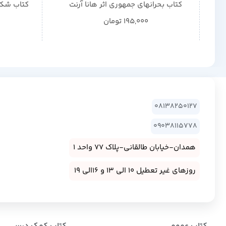
کتاب بحرانهای جمهوری اثر هانا آرنت
کتاب شکا
195,000
تومان
08138250127
09038115778
همدان-خیابان طالقانی-پلاک 77 واحد 1
روزهای غیر تعطیل 10 الی 13 و 16الی 19