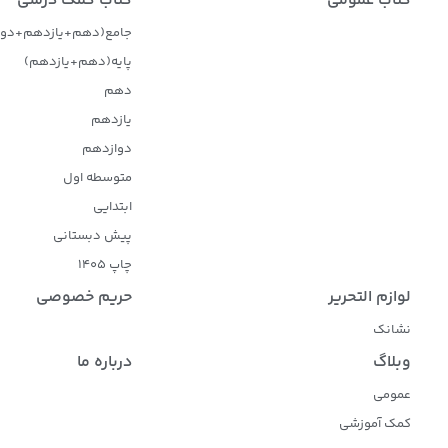
کتاب عمومی
کتاب کمک درسی
جامع(دهم+یازدهم+دوا
پایه(دهم+یازدهم)
دهم
یازدهم
دوازدهم
متوسطه اول
ابتدایی
پیش دبستانی
چاپ 1405
لوازم التحریر
حریم خصوصی
نشانک
وبلاگ
درباره ما
عمومی
کمک آموزشی