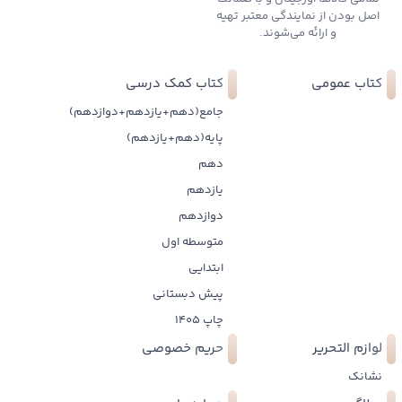
اصل بودن از نمایندگی معتبر تهیه
و ارائه می‌شوند.
کتاب عمومی
کتاب کمک درسی
جامع(دهم+یازدهم+دوازدهم)
پایه(دهم+یازدهم)
دهم
یازدهم
دوازدهم
متوسطه اول
ابتدایی
پیش دبستانی
چاپ 1405
لوازم التحریر
حریم خصوصی
نشانک