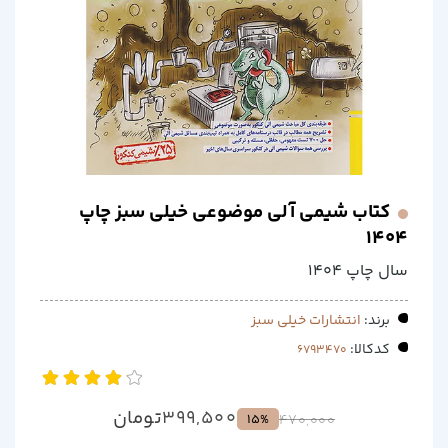
کتاب شیمی آلی موضوعی خیلی سبز چاپ
1404
سال چاپ 1404
برند:
انتشارات خیلی سبز
کدکالا:
تومان
399,500
15%
470,000