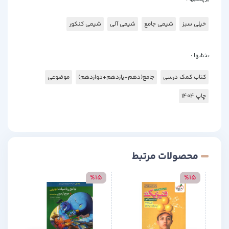
خیلی سبز
شیمی جامع
شیمی آلی
شیمی کنکور
بخشها :
کتاب کمک درسی
جامع(دهم+یازدهم+دوازدهم)
موضوعی
چاپ 1404
محصولات مرتبط
15
%15
%15