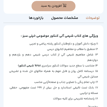
افزودن به سبد
توضیحات
مشخصات محصول
بازخوردها
ویژگی های کتاب شیمی آلی کنکور موضوعی خیلی سبز :
1) ویژه دانش آموزان و داوطلبان کنکور رشته ریاضی و تجربی
2) منطبق با مطالب و مفاهیم کتابهای درسی
3) شامل مفاهیم شیمی آلی از کتاب درسی شیمی دهم و یازدهم و
دوازدهم
4) متناسب با سطح جدید سوالات کنکور سراسری
(25% شیمی کنکور)
5) درسنامه کامل روان و قابل فهم به همراه مثالهای حل شده و تشریحی
مسایل شیمی آلی
6) چاپ تمام رنگی با تصاویر جذاب و صفحه‌آرایی مناسب
7) بانک تست تالیفی استاندارد و حل بیش از 699 تست مفهومی، حفظی،
مسئله و ترکیبی
8) پاسخنامه تشریحی برای کلیه سوالات
برچسبها :