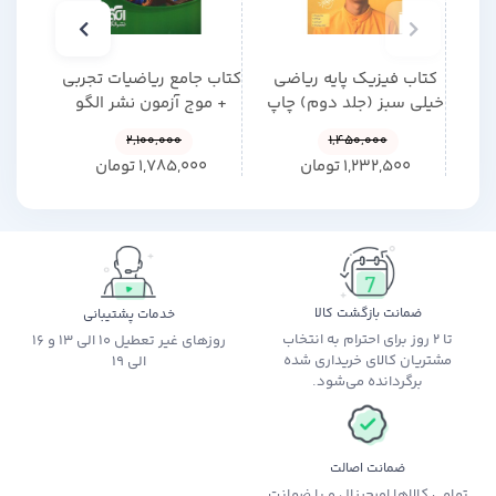
کتاب فیزیک پایه ریاضی
کتاب جامع ریاضیات تجربی
کتاب 
خیلی سبز (جلد دوم) چاپ
+ موج آزمون نشر الگو
جلد 
1405
چاپ 1405
2,100,000
1,450,000
1,232,500
تومان
1,785,000
تومان
0
ضمانت بازگشت کالا
خدمات پشتیبانی
تا 2 روز برای احترام به انتخاب
روزهای غیر تعطیل 10 الی 13 و 16
مشتریان کالای خریداری شده
الی 19
برگردانده می‌شود.
ضمانت اصالت
تمامی کالاها اورجینال و با ضمانت