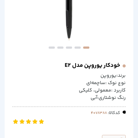
خودکار یوروپن مدل E2
برند:یوروپن
نوع نوک :ساچمه‌ای
کاربرد :معمولی، کلیکی
رنگ نوشتاری:آبی
کدکالا: