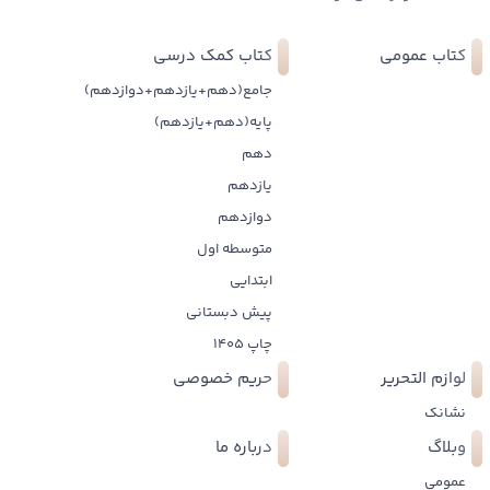
کتاب عمومی
کتاب کمک درسی
جامع(دهم+یازدهم+دوازدهم)
پایه(دهم+یازدهم)
دهم
یازدهم
دوازدهم
متوسطه اول
ابتدایی
پیش دبستانی
چاپ 1405
لوازم التحریر
حریم خصوصی
نشانک
وبلاگ
درباره ما
عمومی