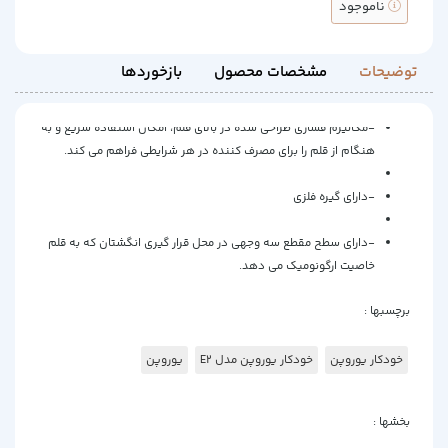
ناموجود
توضیحات
مشخصات محصول
بازخوردها
-مکانیزم فشاری طراحی شده در بالای قلم، امکان استفاده سریع و به
هنگام از قلم را برای مصرف کننده در هر شرایطی فراهم می کند.
-دارای گیره فلزی
-دارای سطح مقطع سه وجهی در محل قرار گیری انگشتان که به قلم
خاصیت ارگونومیک می دهد.
برچسبها :
خودکار یوروپن
خودکار یوروپن مدل E2
یوروپن
بخشها :