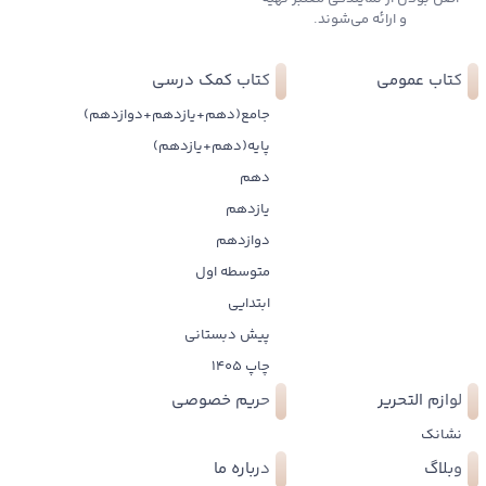
و ارائه می‌شوند.
کتاب عمومی
کتاب کمک درسی
جامع(دهم+یازدهم+دوازدهم)
پایه(دهم+یازدهم)
دهم
یازدهم
دوازدهم
متوسطه اول
ابتدایی
پیش دبستانی
چاپ 1405
لوازم التحریر
حریم خصوصی
نشانک
وبلاگ
درباره ما