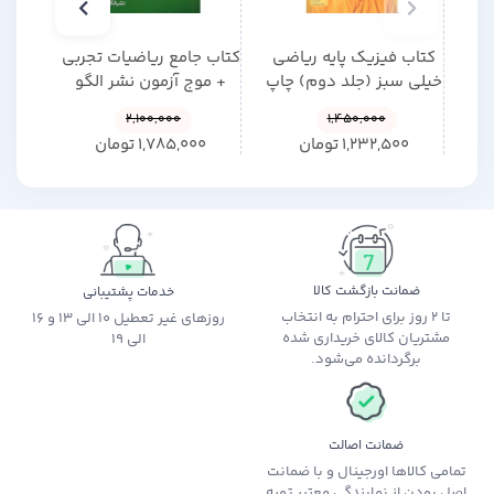
کتاب فیزیک پایه ریاضی
کتاب جامع ریاضیات تجربی
کتاب 
خیلی سبز (جلد دوم) چاپ
+ موج آزمون نشر الگو
جلد 
1405
چاپ 1405
2,100,000
1,450,000
1,232,500
تومان
1,785,000
تومان
0
ضمانت بازگشت کالا
خدمات پشتیبانی
تا 2 روز برای احترام به انتخاب
روزهای غیر تعطیل 10 الی 13 و 16
مشتریان کالای خریداری شده
الی 19
برگردانده می‌شود.
ضمانت اصالت
تمامی کالاها اورجینال و با ضمانت
اصل بودن از نمایندگی معتبر تهیه