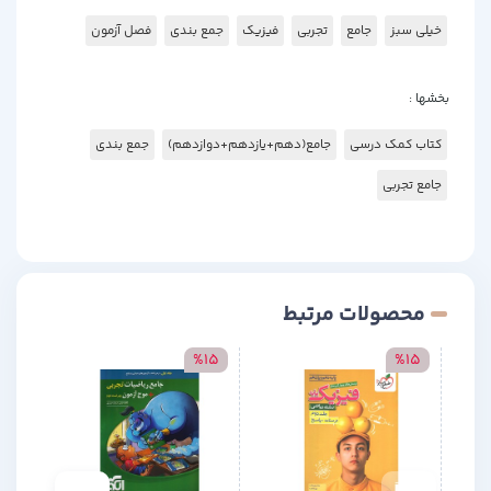
خیلی سبز
جامع
تجربی
فیزیک
جمع بندی
فصل آزمون
بخشها :
کتاب کمک درسی
جامع(دهم+یازدهم+دوازدهم)
جمع بندی
جامع تجربی
محصولات مرتبط
15
%15
%15