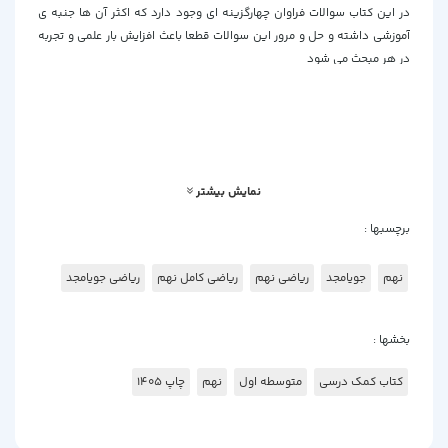
در این کتاب سوالات فراوان چهارگزینه ای وجود دارد که اکثر آن ها جنبه ی
آموزشی داشته و حل و مرور این سوالات قطعا باعث افزایش بار علمی و تجربه
در هر مبحث می شود
این کتاب توسط کریم کرمی تهیه و تنظیم شده است
نمایش بیشتر
برچسبها :
نهم
جویامجد
ریاضی نهم
ریاضی کامل نهم
ریاضی جویامجد
بخشها :
کتاب کمک درسی
متوسطه اول
نهم
چاپ 1405