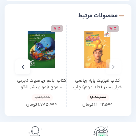
محصولات مرتبط
15
%15
%15
کتاب فیزیک پایه ریاضی
کتاب جامع ریاضیات تجربی
کتاب 
خیلی سبز (جلد دوم) چاپ
+ موج آزمون نشر الگو
جلد 
1405
چاپ 1405
2,100,000
1,450,000
1,232,500
تومان
1,785,000
تومان
0