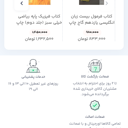
کتاب فرمول بیست زبان
کتاب فیزیک پایه ریاضی
کتاب 
انگلیسی یازدهم گاج چاپ
خیلی سبز (جلد دوم) چاپ
+ مو
1405
1405
1,450,000
980,000
833,000
تومان
1,232,500
تومان
0
ضمانت بازگشت کالا
خدمات پشتیبانی
تا 2 روز برای احترام به انتخاب
روزهای غیر تعطیل 10 الی 13 و 16
مشتریان کالای خریداری شده
الی 19
برگردانده می‌شود.
ضمانت اصالت
تمامی کالاها اورجینال و با ضمانت