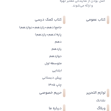
اصل بودن از نمایندگی معتبر تهیه
و ارائه می‌شوند.
کتاب عمومی
کتاب کمک درسی
جامع(دهم+یازدهم+دوازدهم)
پایه(دهم+یازدهم)
دهم
یازدهم
دوازدهم
متوسطه اول
ابتدایی
پیش دبستانی
چاپ 1405
لوازم التحریر
حریم خصوصی
نشانک
وبلاگ
درباره ما