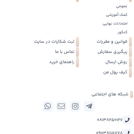
عمومی
کمک آموزشی
امتحانات نهایی
کنکور
قوانین و مقررات
ثبت شکایات در سایت
پیگیری سفارش
تماس با ما
روش ارسال
راهنمای خرید
کیف پول من
شبکه های اجتماعی
08138250127
09038115778