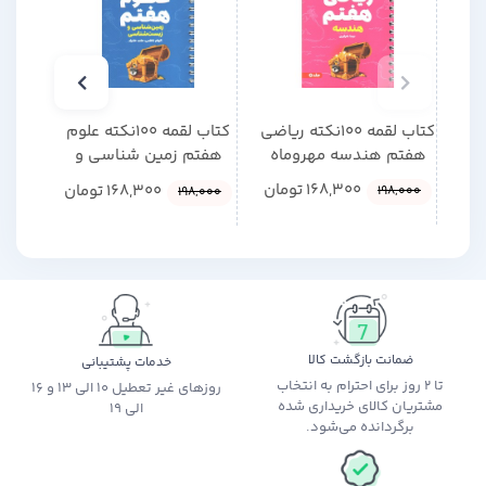
کتاب لقمه 100نکته ریاضی
کتاب لقمه 100نکته علوم
کتاب 
هفتم هندسه مهروماه
هفتم زمین شناسی و
هفت
زیست شناسی مهروماه
168,300
تومان
168,300
تومان
198,000
000
198,000
ضمانت بازگشت کالا
خدمات پشتیبانی
تا 2 روز برای احترام به انتخاب
روزهای غیر تعطیل 10 الی 13 و 16
مشتریان کالای خریداری شده
الی 19
برگردانده می‌شود.