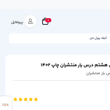
0
پروفایل
کیف پول من
شتم درس یار منتشران چاپ 1402
 یار منتشران
15%