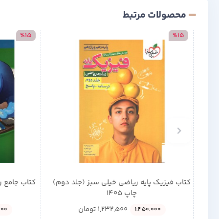
محصولات مرتبط
%15
%15
کتاب فیزیک پایه ریاضی خیلی سبز (جلد دوم)
کتاب جامع ر
چاپ 1405
1,232,500
تومان
000
1,450,000