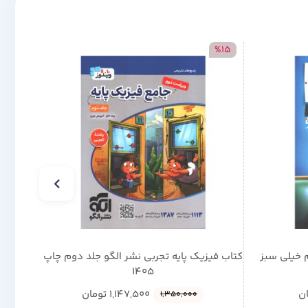
%15
%15
 خیلی سبز
کتاب فیزیک پایه تجربی نشر الگو جلد دوم چاپ
کتاب 
1405
ن
1,147,500
تومان
1,350,000