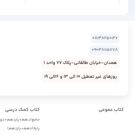
08138250127
09038115778
همدان-خیابان طالقانی-پلاک 77 واحد 1
روزهای غیر تعطیل 10 الی 13 و 16الی 19
کتاب عمومی
کتاب کمک درسی
جامع(دهم+یازدهم+دوا
پایه(دهم+یازدهم)