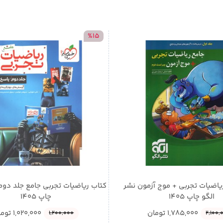
%15
یاضیات تجربی + موج آزمون نشر
کتاب ریاضیات تجربی جامع جلد دوم
الگو چاپ 1405
چاپ 1405
1,785,000
تومان
1,020,000
توما
1,200,000
2,100,