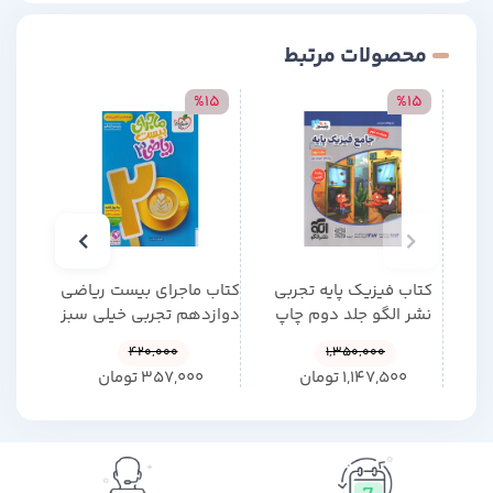
محصولات مرتبط
15
%15
%15
کتاب فیزیک پایه تجربی
کتاب ماجرای بیست ریاضی
کتاب
نشر الگو جلد دوم چاپ
دوازدهم تجربی خیلی سبز
شنا
1405
چاپ 1404
,000
420,000
1,350,000
1,147,500
تومان
357,000
تومان