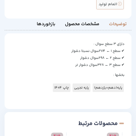
اتمام تولید
توضیحات
مشخصات محصول
بازخوردها
دارای 3 سطح سوال :
✔ سطح 1 ← 274سوال نسبتا دشوار
✔ سطح 2 ← 298سوال دشوار
✔ سطح 3 ← 328سوال دشوار تر
بخشها :
پایه(دهم+یازدهم)
پایه تجربی
چاپ 1404
محصولات مرتبط