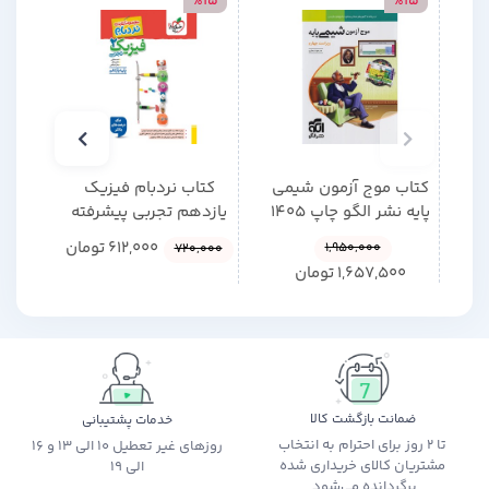
15
%15
%15
کتاب موج آزمون شیمی
کتاب نردبام فیزیک
کتاب 
پایه نشر الگو چاپ 1405
یازدهم تجربی پیشرفته
زندگ
خیلی سبز چاپ 1404
612,000
تومان
1,950,000
720,000
1,657,500
تومان
ضمانت بازگشت کالا
خدمات پشتیبانی
تا 2 روز برای احترام به انتخاب
روزهای غیر تعطیل 10 الی 13 و 16
مشتریان کالای خریداری شده
الی 19
برگردانده می‌شود.