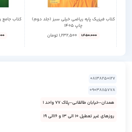
کتاب فیزیک پایه ریاضی خیلی سبز (جلد دوم)
کتاب جامع ر
چاپ 1405
1,232,500
تومان
000
1,450,000
08138250127
09038115778
همدان-خیابان طالقانی-پلاک 77 واحد 1
روزهای غیر تعطیل 10 الی 13 و 16الی 19