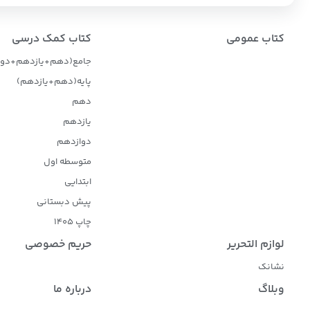
کتاب عمومی
کتاب کمک درسی
جامع(دهم+یازدهم+دوا
پایه(دهم+یازدهم)
دهم
یازدهم
دوازدهم
متوسطه اول
ابتدایی
پیش دبستانی
چاپ 1405
لوازم التحریر
حریم خصوصی
نشانک
وبلاگ
درباره ما