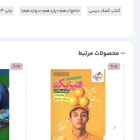
کتاب کمک درسی
جامع(دهم+یازدهم+دوازدهم)
چاپ 1403
محصولات مرتبط
%15
%15