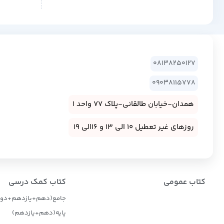
08138250127
09038115778
همدان-خیابان طالقانی-پلاک 77 واحد 1
روزهای غیر تعطیل 10 الی 13 و 16الی 19
کتاب عمومی
کتاب کمک درسی
جامع(دهم+یازدهم+دوا
پایه(دهم+یازدهم)