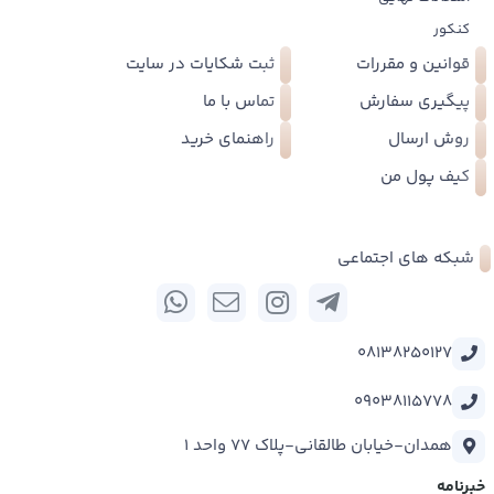
کنکور
قوانین و مقررات
ثبت شکایات در سایت
پیگیری سفارش
تماس با ما
روش ارسال
راهنمای خرید
کیف پول من
شبکه های اجتماعی
08138250127
09038115778
همدان-خیابان طالقانی-پلاک 77 واحد 1
خبرنامه