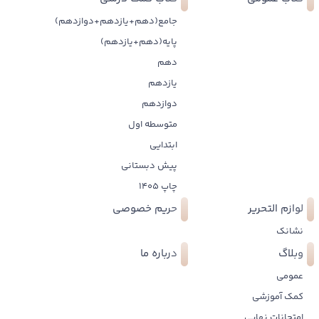
جامع(دهم+یازدهم+دوازدهم)
پایه(دهم+یازدهم)
دهم
یازدهم
دوازدهم
متوسطه اول
ابتدایی
پیش دبستانی
چاپ 1405
لوازم التحریر
حریم خصوصی
نشانک
وبلاگ
درباره ما
عمومی
کمک آموزشی
امتحانات نهایی