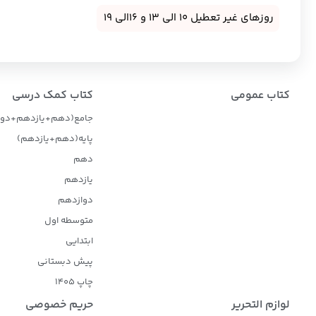
روزهای غیر تعطیل 10 الی 13 و 16الی 19
کتاب عمومی
کتاب کمک درسی
جامع(دهم+یازدهم+دوا
پایه(دهم+یازدهم)
دهم
یازدهم
دوازدهم
متوسطه اول
ابتدایی
پیش دبستانی
چاپ 1405
لوازم التحریر
حریم خصوصی