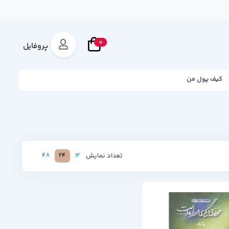
0
پروفایل
کیف پول من
تعداد نمایش
48
24
12