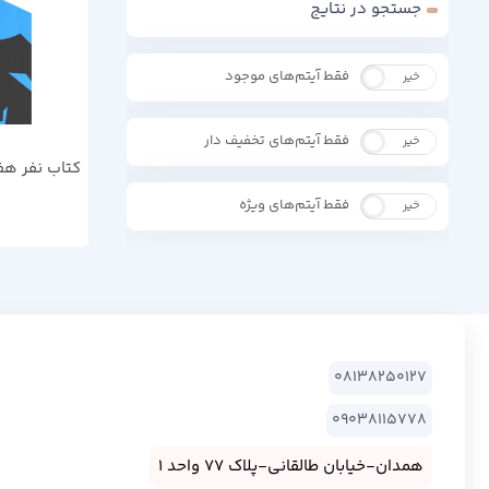
جستجو در نتایج
فقط آیتم‌های موجود
خیر
بله
فقط آیتم‌های تخفیف دار
خیر
بله
کتاب نفر هف
فقط آیتم‌های ویژه
خیر
بله
08138250127
09038115778
همدان-خیابان طالقانی-پلاک 77 واحد 1