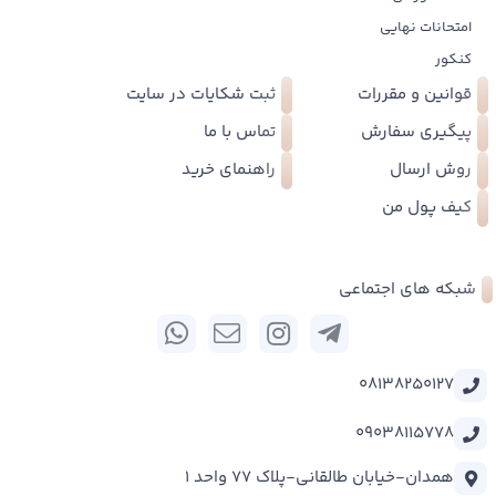
امتحانات نهایی
کنکور
قوانین و مقررات
ثبت شکایات در سایت
پیگیری سفارش
تماس با ما
روش ارسال
راهنمای خرید
کیف پول من
شبکه های اجتماعی
08138250127
09038115778
همدان-خیابان طالقانی-پلاک 77 واحد 1