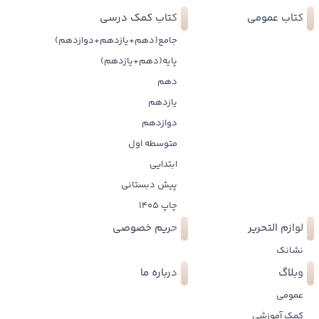
کتاب عمومی
کتاب کمک درسی
جامع(دهم+یازدهم+دوازدهم)
پایه(دهم+یازدهم)
دهم
یازدهم
دوازدهم
متوسطه اول
ابتدایی
پیش دبستانی
چاپ 1405
لوازم التحریر
حریم خصوصی
نشانک
وبلاگ
درباره ما
عمومی
کمک آموزشی