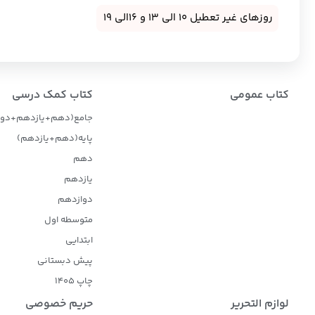
روزهای غیر تعطیل 10 الی 13 و 16الی 19
کتاب عمومی
کتاب کمک درسی
جامع(دهم+یازدهم+دوا
پایه(دهم+یازدهم)
دهم
یازدهم
دوازدهم
متوسطه اول
ابتدایی
پیش دبستانی
چاپ 1405
لوازم التحریر
حریم خصوصی