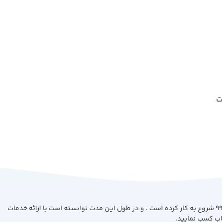
ت
فروشگاه کتاب بیست با هدف ارائه کتاب با بهترین کیفیت و قیمت از سال 99 شروع به کار کرده است . و در طول این مدت توانسته است با ارائه خدمات
اب کسب نمایید.