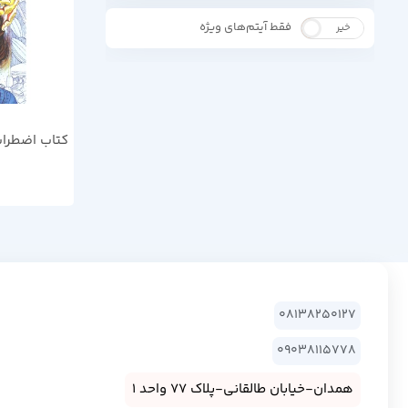
فقط آیتم‌های ویژه
خیر
بله
کتاب اضطراب 
08138250127
09038115778
همدان-خیابان طالقانی-پلاک 77 واحد 1