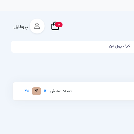
0
پروفایل
کیف پول من
تعداد نمایش
48
24
12