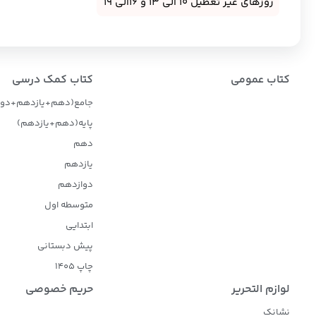
روزهای غیر تعطیل 10 الی 13 و 16الی 19
کتاب عمومی
کتاب کمک درسی
جامع(دهم+یازدهم+دوا
پایه(دهم+یازدهم)
دهم
یازدهم
دوازدهم
متوسطه اول
ابتدایی
پیش دبستانی
چاپ 1405
لوازم التحریر
حریم خصوصی
نشانک