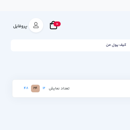
0
پروفایل
کیف پول من
تعداد نمایش
48
24
12