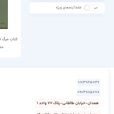
فقط آیتم‌های ویژه
خیر
بله
کتاب مرگ فر
00
08138250127
09038115778
همدان-خیابان طالقانی-پلاک 77 واحد 1