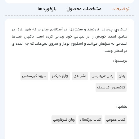
توضیحات
مشخصات محصول
بازخوردها
اسکروچ، پیرمردی ثروتمند و سخت‌دل، در آستانه‌ی سال نو که شهر غرق در
شادی است، خودش را در تنهایی خود زندانی کرده است. ناگهان شب‌ها
اشباحی به سراغش می‌آیند و اسکروچ تودار و منزوی نمی‌داند که چه آینده‌ای
در انتظار اوست.
برچسبها :
رمان
رمان غیرفارسی
نشر افق
چارلز دیکنز
سرود کریسمس
کلکسیون کلاسیک
بخشها :
کتاب عمومی
کتاب بزرگسال
رمان غیرفارسی