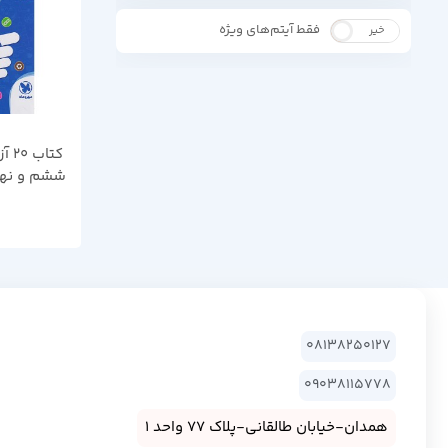
فقط آیتم‌های ویژه
خیر
بله
کتا
ششم و نهم م
08138250127
09038115778
همدان-خیابان طالقانی-پلاک 77 واحد 1