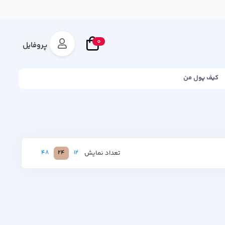
0
پروفایل
کیف پول من
تعداد نمایش
48
24
12