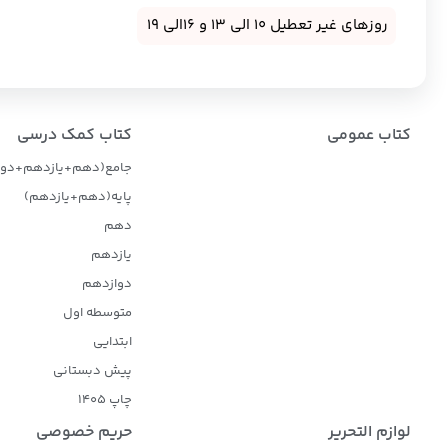
روزهای غیر تعطیل 10 الی 13 و 16الی 19
کتاب عمومی
کتاب کمک درسی
جامع(دهم+یازدهم+دوا
پایه(دهم+یازدهم)
دهم
یازدهم
دوازدهم
متوسطه اول
ابتدایی
پیش دبستانی
چاپ 1405
لوازم التحریر
حریم خصوصی