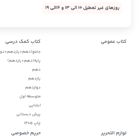
روزهای غیر تعطیل 10 الی 13 و 16الی 19
کتاب عمومی
کتاب کمک درسی
جامع(دهم+یازدهم+دوا
پایه(دهم+یازدهم)
دهم
یازدهم
دوازدهم
متوسطه اول
ابتدایی
پیش دبستانی
چاپ 1405
لوازم التحریر
حریم خصوصی