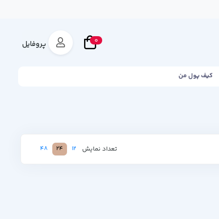
0
پروفایل
کیف پول من
تعداد نمایش
48
24
12