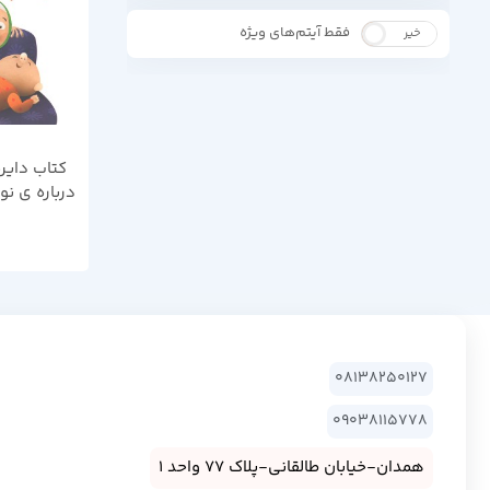
فقط آیتم‌های ویژه
خیر
بله
کتاب دایر
درباره ی نو
08138250127
09038115778
همدان-خیابان طالقانی-پلاک 77 واحد 1