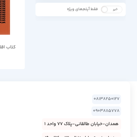
فقط آیتم‌های ویژه
خیر
بله
کتاب اقل
08138250127
09038115778
همدان-خیابان طالقانی-پلاک 77 واحد 1