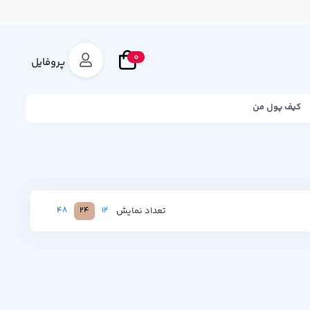
0
پروفایل
کیف پول من
تعداد نمایش
48
24
12