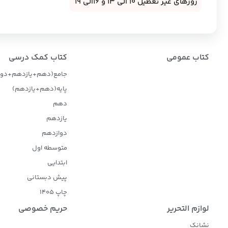
روزهای غیر تعطیل 10 الی 13 و 16الی 19
کتاب عمومی
کتاب کمک درسی
جامع(دهم+یازدهم+دوا
پایه(دهم+یازدهم)
دهم
یازدهم
دوازدهم
متوسطه اول
ابتدایی
پیش دبستانی
چاپ 1405
لوازم التحریر
حریم خصوصی
نشانک